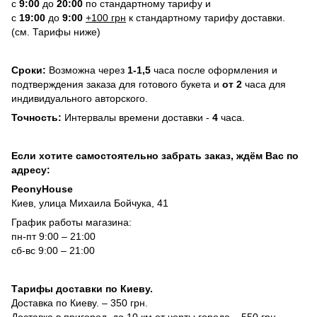
с
9:00
до
20:
0
0
по стандартному тарифу и
с
19:00
до
9:00
+100 грн
к стандартному тарифу доставки.
(см. Тарифы ниже)
Сроки:
Возможна через
1-1,5
часа после оформления и
подтверждения заказа для готового букета и
от 2
часа для
индивидуального авторского.
Точность:
Интервалы времени доставки -
4
часа.
Если хотите самостоятельно забрать заказ, ждём Вас по
адресу:
PeonyHouse
Киев, улица Михаила Бойчука, 41
График работы магазина:
пн-пт 9:00 – 21:00
сб-вс 9:00 – 21:00
Тарифы доставки по Киеву.
Доставка по Киеву. – 350 грн.
Доставка в пригород, до 10 км от черты города – 550 грн.