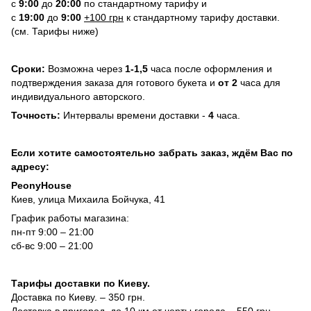
с
9:00
до
20:
0
0
по стандартному тарифу и
с
19:00
до
9:00
+100 грн
к стандартному тарифу доставки.
(см. Тарифы ниже)
Сроки:
Возможна через
1-1,5
часа после оформления и
подтверждения заказа для готового букета и
от 2
часа для
индивидуального авторского.
Точность:
Интервалы времени доставки -
4
часа.
Если хотите самостоятельно забрать заказ, ждём Вас по
адресу:
PeonyHouse
Киев, улица Михаила Бойчука, 41
График работы магазина:
пн-пт 9:00 – 21:00
сб-вс 9:00 – 21:00
Тарифы доставки по Киеву.
Доставка по Киеву. – 350 грн.
Доставка в пригород, до 10 км от черты города – 550 грн.