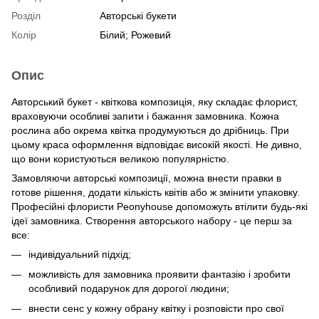
Розділ
Авторські букети
Колір
Білий; Рожевий
Опис
Авторський букет - квіткова композиція, яку складає флорист,
враховуючи особливі запити і бажання замовника. Кожна
рослина або окрема квітка продумуються до дрібниць. При
цьому краса оформлення відповідає високій якості. Не дивно,
що вони користуються великою популярністю.
Замовляючи авторські композиції, можна внести правки в
готове рішення, додати кількість квітів або ж змінити упаковку.
Професійні флористи Peonyhouse допоможуть втілити будь-які
ідеї замовника. Створення авторського набору - це перш за
все:
індивідуальний підхід;
можливість для замовника проявити фантазію і зробити
особливий подарунок для дорогої людини;
внести сенс у кожну обрану квітку і розповісти про свої