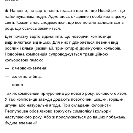
🎄 Напевно, не варто навіть і казати про те, що Новий рік - це
найочікуваніша подія. Адже щось є чарівне і особливе в цьому
святі. Кожен з нас сподівається, що все погане залишиться в
році, що ось-ось закінчиться.
Для початку варто відзначити, що новорічні композиції
відрізняються від інших. Для них підбирається певний вид
рослин і кілька (зазвичай, три-чотири) домінуючих кольорів.
Новорічна композиція супроводжується традиційною
кольоровою гамою:
є червоно-зелена;
золотисто-біла;
жовта.
Так як композиція приурочена до нового року, основою є хвоя.
У такі композиції завжди додають позолочені шишки, горішки,
штучні або натуральні ягоди. При складанні флористи
Peonyhouse обов'язково врахують символіку і кольори
наступаючого року. Або ж прислухаються до ваших побажань,
будьте впевнені!