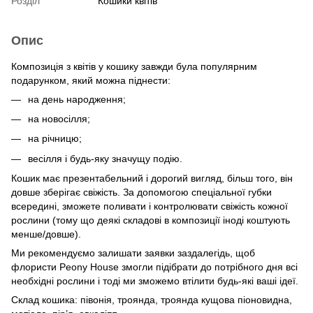
Розділ
Кошики квітів
Опис
Композиція з квітів у кошику завжди була популярним
подарунком, який можна піднести:
на день народження;
на новосілля;
на річницю;
весілля і будь-яку значущу подію.
Кошик має презентабельний і дорогий вигляд, більш того, він
довше зберігає свіжість. За допомогою спеціальної губки
всередині, зможете поливати і контролювати свіжість кожної
рослини (тому що деякі складові в композиції іноді коштують
менше/довше).
Ми рекомендуємо залишати заявки заздалегідь, щоб
флористи Peony House змогли підібрати до потрібного дня всі
необхідні рослини і тоді ми зможемо втілити будь-які ваші ідеї.
Склад кошика: півонія, троянда, троянда кущова піоновидна,