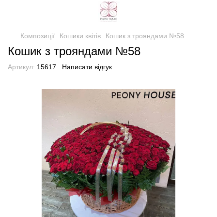
Композиції
Кошики квітів
Кошик з трояндами №58
Кошик з трояндами №58
Артикул:
15617
Написати відгук