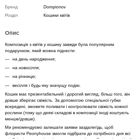
Бренд
Dompionov
Розділ
Кошики квітів
Опис
Композиція з квітів у кошику завжди була популярним
подарунком, який можна піднести:
на день народження;
на новосілля;
на річницю;
весілля і будь-яку значущу подію.
Кошик має презентабельний і дорогий вигляд, більш того, він
довше зберігає свіжість. За допомогою спеціальної губки
всередині, зможете поливати і контролювати свіжість кожної
рослини (тому що деякі складові в композиції іноді коштують
менше/довше).
Ми рекомендуємо залишати заявки заздалегідь, щоб
флористи Peonyhouse змогли підібрати до потрібного дня всі