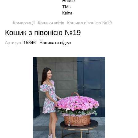
Композиції
Кошики квітів
Кошик з півонією №19
Кошик з півонією №19
Артикул:
15346
Написати відгук