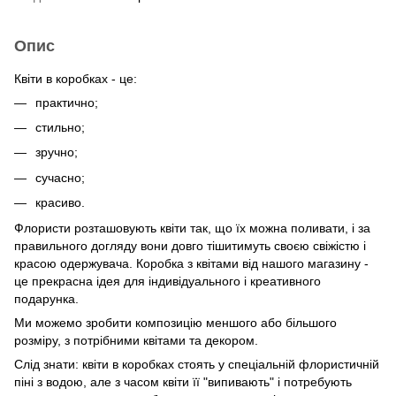
Опис
Квіти в коробках - це:
практично;
стильно;
зручно;
сучасно;
красиво.
Флористи розташовують квіти так, що їх можна поливати, і за
правильного догляду вони довго тішитимуть своєю свіжістю і
красою одержувача. Коробка з квітами від нашого магазину -
це прекрасна ідея для індивідуального і креативного
подарунка.
Ми можемо зробити композицію меншого або більшого
розміру, з потрібними квітами та декором.
Слід знати: квіти в коробках стоять у спеціальній флористичній
піні з водою, але з часом квіти її "випивають" і потребують