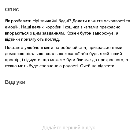
Опис
Як розбавити сірі звичайні будні? Додати в життя яскравості та
емоцій. Наші великі коробки і кошики з квітами прекрасно
впораються з цим завданням. Кожен бутон заворожує, а
відтінки притягують погляд.
Поставте улюблені квіти на робочий стіл, прикрасьте ними
домашню вітальню, спальню коханої або будь-який інший
простір, і відчуєте, що можете бути ближче до прекрасного, а
кожна мить буде сповненою радості. Очей не відвести!
Відгуки
Додайте перший відгук