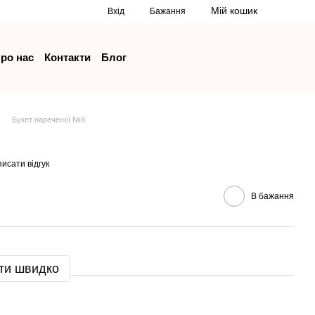
Мій кошик
Вхід
Бажання
ро нас
Контакти
Блог
Букет нареченої №8
исати відгук
В бажання
ти швидко