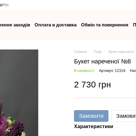
кр
Рус
ення заходів
Оплата и доставка
Обмін та повернення
П
Головна
Події
Букет нареченої
Букет нареченої №8
В наявності
Артикул: 12319
Нап
2 730 грн
Замовити
Замови
Характеристики