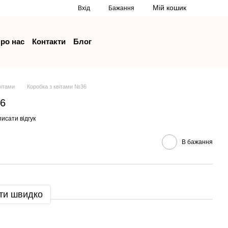
Мій кошик
Вхід
Бажання
ро нас
Контакти
Блог
вітами
Коробка з квітами №36
36
исати відгук
В бажання
ти швидко