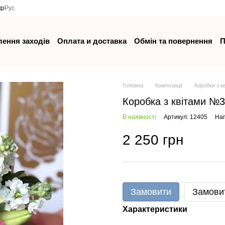
кр
Рус
ення заходів
Оплата и доставка
Обмін та повернення
П
Головна
Композиції
Коробки з к
Коробка з квітами №
В наявності
Артикул: 12405
Нап
2 250 грн
Замовити
Замови
Характеристики