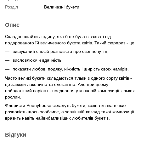
Розділ
Величезні букети
Опис
Складно знайти людину, яка б не була в захваті від
подарованого їй величезного букета квітів. Такий сюрприз - це:
вишуканий спосіб розповісти про свої почуття;
висловлюючи вдячність;
показати любов, подяку, ніжність і щирість своїх намірів.
Часто великі букети складаються тільки з одного сорту квітів -
це завжди лаконічно та елегантно. Але при цьому
найвдаліший варіант - поєднання у квітковій композиції кількох
рослин.
Флористи Peonyhouse складуть букети, кожна квітка в яких
розповість щось особливе, а зовнішній вигляд такої композиції
вразить навіть найвибагливіших любителів букетів.
Відгуки