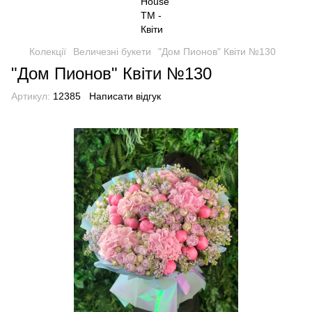
Колекції
Величезні букети
"Дом Пионов" Квіти №130
"Дом Пионов" Квіти №130
Артикул:
12385
Написати відгук