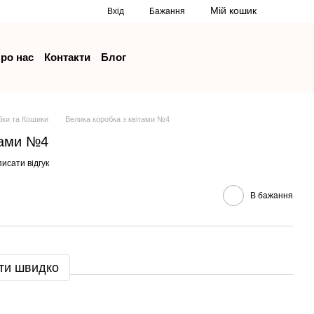
Мій кошик
Вхід
Бажання
ро нас
Контакти
Блог
бки та Кошики
Велика коробка з квітами №4
тами №4
исати відгук
В бажання
ти швидко