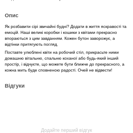
Опис
Як розбавити сірі звичайні будні? Додати в життя яскравості та
емоцій. Наші великі коробки і кошики з квітами прекрасно
впораються з цим завданням. Кожен бутон заворожує, а
відтінки притягують погляд.
Поставте улюблені квіти на робочий стіл, прикрасьте ними
домашню вітальню, спальню коханої або будь-який інший
простір, і відчуєте, що можете бути ближче до прекрасного, а
кожна мить буде сповненою радості. Очей не відвести!
Відгуки
Додайте перший відгук