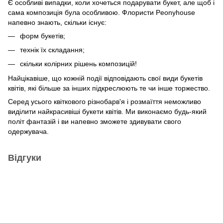
Є особливі випадки, коли хочеться подарувати букет, але щоб і
сама композиція була особливою. Флористи Peonyhouse
напевно знають, скільки існує:
форм букетів;
технік їх складання;
скільки колірних рішень композицій!
Найцікавіше, що кожній події відповідають свої види букетів
квітів, які більше за інших підкреслюють те чи інше торжество.
Серед усього квіткового різнобарв'я і розмаїття неможливо
виділити найкрасивіші букети квітів. Ми виконаємо будь-який
політ фантазій і ви напевно зможете здивувати свого
одержувача.
Відгуки