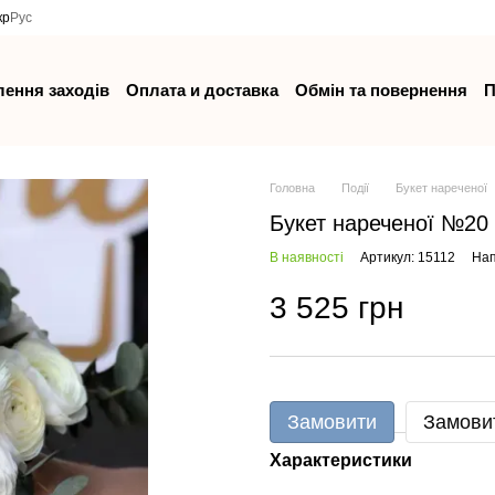
кр
Рус
ення заходів
Оплата и доставка
Обмін та повернення
П
Головна
Події
Букет нареченої
Букет нареченої №20
В наявності
Артикул: 15112
Нап
3 525 грн
Замовити
Замови
Характеристики