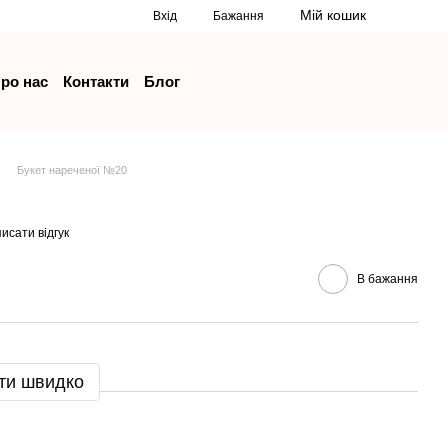
Мій кошик
Вхід
Бажання
ро нас
Контакти
Блог
Букет нареченої №20
исати відгук
В бажання
ти швидко