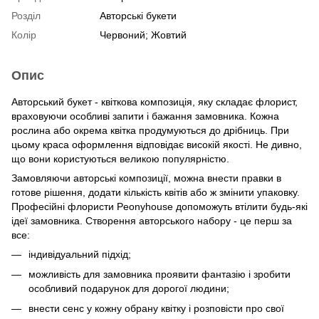
Розділ
Авторські букети
Колір
Червоний; Жовтий
Опис
Авторський букет - квіткова композиція, яку складає флорист,
враховуючи особливі запити і бажання замовника. Кожна
рослина або окрема квітка продумуються до дрібниць. При
цьому краса оформлення відповідає високій якості. Не дивно,
що вони користуються великою популярністю.
Замовляючи авторські композиції, можна внести правки в
готове рішення, додати кількість квітів або ж змінити упаковку.
Професійні флористи Peonyhouse допоможуть втілити будь-які
ідеї замовника. Створення авторського набору - це перш за
все:
індивідуальний підхід;
можливість для замовника проявити фантазію і зробити
особливий подарунок для дорогої людини;
внести сенс у кожну обрану квітку і розповісти про свої