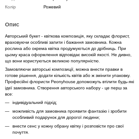
Колір
Рожевий
Опис
Авторський букет - квіткова композиція, яку складає флорист,
враховуючи особливі запити і бажання замовника. Кожна
рослина або окрема квітка продумуються до дрібниць. При
цьому краса оформлення відповідає високій якості. Не дивно,
що вони користуються великою популярністю.
Замовляючи авторські композиції, можна внести правки в
готове рішення, додати кількість квітів або ж змінити упаковку.
Професійні флористи Peonyhouse допоможуть втілити будь-які
ідеї замовника. Створення авторського набору - це перш за
все:
індивідуальний підхід;
можливість для замовника проявити фантазію і зробити
особливий подарунок для дорогої людини;
внести сенс у кожну обрану квітку і розповісти про свої
почуття.