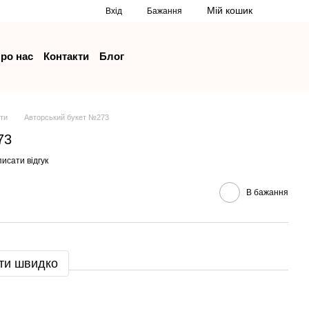
Мій кошик
Вхід
Бажання
ро нас
Контакти
Блог
ети
Авторський букет №273
73
исати відгук
В бажання
ти швидко