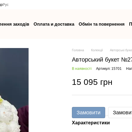
кр
Рус
ення заходів
Оплата и доставка
Обмін та повернення
П
Головна
Колекції
Авторські бук
Авторський букет №2
В наявності
Артикул: 15701
Нап
15 095 грн
Замовити
Замови
Характеристики