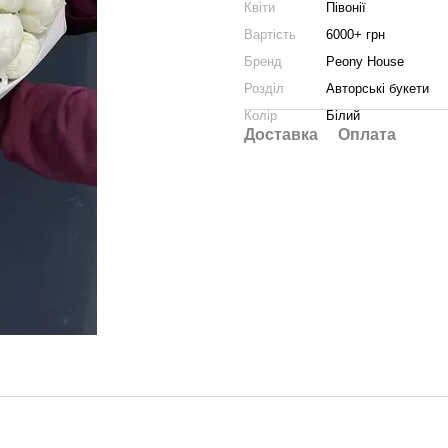
Квіти
Півонії
Вартість
6000+ грн
Бренд
Peony House
Розділ
Авторські букети
Колір
Білий
Доставка
Оплата