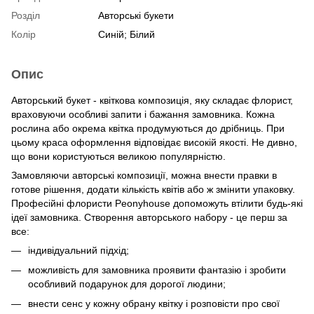
Розділ
Авторські букети
Колір
Синій; Білий
Опис
Авторський букет - квіткова композиція, яку складає флорист,
враховуючи особливі запити і бажання замовника. Кожна
рослина або окрема квітка продумуються до дрібниць. При
цьому краса оформлення відповідає високій якості. Не дивно,
що вони користуються великою популярністю.
Замовляючи авторські композиції, можна внести правки в
готове рішення, додати кількість квітів або ж змінити упаковку.
Професійні флористи Peonyhouse допоможуть втілити будь-які
ідеї замовника. Створення авторського набору - це перш за
все:
індивідуальний підхід;
можливість для замовника проявити фантазію і зробити
особливий подарунок для дорогої людини;
внести сенс у кожну обрану квітку і розповісти про свої