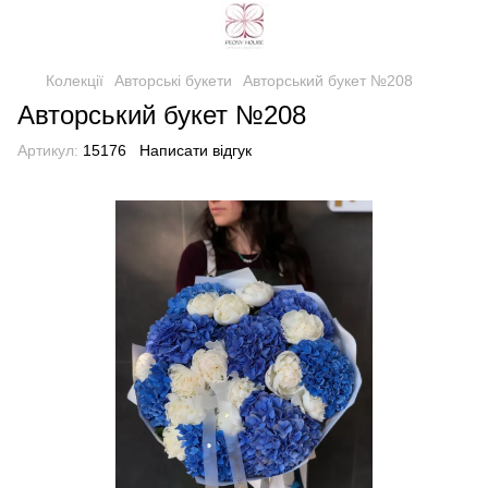
Колекції
Авторські букети
Авторський букет №208
Авторський букет №208
Артикул:
15176
Написати відгук