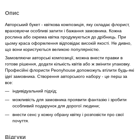
Опис
Авторський букет - квіткова композиція, яку складає флорист,
враховуючи особливі запити і бажання замовника. Кожна
рослина або окрема квітка продумуються до дрібниць. При
цьому краса оформлення відповідає високій якості. Не дивно,
що вони користуються великою популярністю.
Замовляючи авторські композиції, можна внести правки в
готове рішення, додати кількість квітів або ж змінити упаковку.
Професійні флористи Peonyhouse допоможуть втілити будь-які
ідеї замовника. Створення авторського набору - це перш за
все:
індивідуальний підхід;
можливість для замовника проявити фантазію і зробити
особливий подарунок для дорогої людини;
внести сенс у кожну обрану квітку і розповісти про свої
почуття.
Відгуки