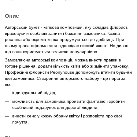
Опис
Авторський букет - квіткова композиція, яку складає флорист,
враховуючи особливі запити і бажання замовника. Кожна
рослина або окрема квітка продумуються до дрібниць. При
цьому краса оформлення відповідає високій якості. Не дивно,
що вони користуються великою популярністю.
Замовляючи авторські композиції, можна внести правки в
готове рішення, додати кількість квітів або ж змінити упаковку.
Професійні флористи Peonyhouse допоможуть втілити будь-які
ідеї замовника. Створення авторського набору - це перш за
все:
індивідуальний підхід;
можливість для замовника проявити фантазію і зробити
особливий подарунок для дорогої людини;
внести сенс у кожну обрану квітку і розповісти про свої
почуття.